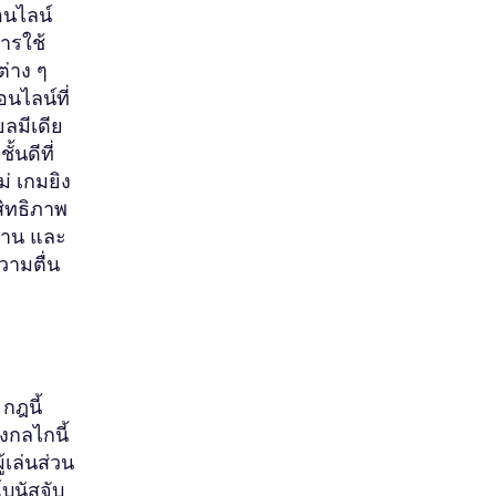
อนไลน์
การใช้
่าง ๆ
นไลน์ที่
ลมีเดีย
้นดีที่
่ เกมยิง
สิทธิภาพ
่นาน และ
วามตื่น
กฎนี้
กลไกนี้
้เล่นส่วน
โบนัสจับ