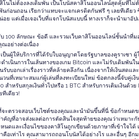
ิโนไม่ต้องลงเดิมพัน เป็นโบนัสคาสิโนออนไลน์สุดคุ้มที่ไม่
ันก่อนถอน เรียกว่าแทบจะแจกเครดิตกันฟรี ๆ เลยทีเดียว 
อย แต่เมื่อเจอเว็บที่แจกโบนัสแบบนี้ ทางเราก็จะนำมาอัปเ
ับ 100 ลักษณะ ข้อดี และรวมเว็บคาสิโนออนไลน์ชั้นนำที่มอ
คุณอย่างต่อเนื่อง
 เป็นผู้ให้บริการที่ได้รับใบอนุญาตโดยรัฐบาลของคูราเซา ผู้
จะดำเนินการในเส้นทางของเกม Bitcoin และไม่รับเดิมพันใน
นรับบอกเล่าเรื่องราวที่คล้ายคลึงกัน เนื่องจากให้เงินสดแ
วนที่เหมาะสมแก่ผู้เล่นที่ลงทะเบียนใหม่ ข้อตกลงนี้จับคู่เง
50 สำหรับสกุลเงินทั่วไปหรือ 1 BTC สำหรับการเติมเงินด้วย 
ยทีเดียว!
ที่จะตรวจสอบเว็บไซต์ของคุณและนำมันขึ้นที่นี่ ข้อกำหนด
สำคัญที่อาจส่งผลต่อการตัดสินใจสุดท้ายของคุณว่าเหมาะกั
ำหนดและเงื่อนไขของคาสิโนถูกเขียนด้วยภาษาที่เข้าใจได้ เช
ต่ำคือเท่าไร คุณสามารถถอนโบนัสได้อย่างไร และอื่นๆ อี