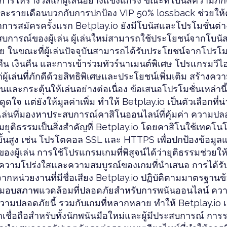
ในการให้รางวัลแก่ผู้เล่นอย่างแข็งแกร่ง ขณะที่โบนัสความภั
และรายเดือนบวกกับการปกป้อง VIP 50% lossback ช่วยให้
าการสมัครครั้งแรก Betplay.io ยังมีโบนัสและโปรโมชั่นต่าง 
สบการณ์ของผู้เล่น ผู้เล่นใหม่สามารถใช้ประโยชน์จากโบนัส
ย ในขณะที่ผู้เล่นปัจจุบันสามารถได้รับประโยชน์จากโปรโม
นคืน เงินคืน และการเข้าร่วมทัวร์นาเมนต์พิเศษ โปรแกรมวีไ
ผู้เล่นที่ภักดีด้วยสิทธิพิเศษและประโยชน์เพิ่มเติม สร้างความ
และกระตุ้นให้เล่นอย่างต่อเนื่อง ข้อเสนอโปรโมชั่นเหล่านี้
ดูดใจ แต่ยังให้มูลค่าเพิ่ม ทำให้ Betplay.io เป็นตัวเลือกที่
้เล่นที่มองหาประสบการณ์คาสิโนออนไลน์ที่คุ้มค่า ความปล
ุติธรรมเป็นสิ่งสำคัญที่ Betplay.io โดยคาสิโนใช้เทคโน
ขั้นสูง เช่น โปรโตคอล SSL และ HTTPS เพื่อปกป้องข้อมูล
องผู้เล่น การใช้โปรแกรมเกมที่พิสูจน์ได้ว่ายุติธรรมช่วยให้ผ
นความโปร่งใสและความสมบูรณ์ของเกมที่นำเสนอ การได้รั
กหน่วยงานที่มีชื่อเสียง Betplay.io ปฏิบัติตามมาตรฐานข้อบ
 มอบสภาพแวดล้อมที่ปลอดภัยสำหรับการพนันออนไลน์ ความม
ามปลอดภัยนี้ รวมกับเกมที่หลากหลาย ทำให้ Betplay.io เ
น่าเชื่อถือสำหรับทั้งนักพนันมือใหม่และผู้มีประสบการณ์ กา