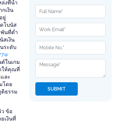
ล่งที่นำ
ากเงิน
ยู่
สดโบนัส
ันที่ต่ำ
ัสเงิน
่นระดับ
77w
นต์ในเกม
ให้คุณที่
้าและ
คุมโดย
SUBMIT
ุติธรรม
ิว ข้อ
เงินที่