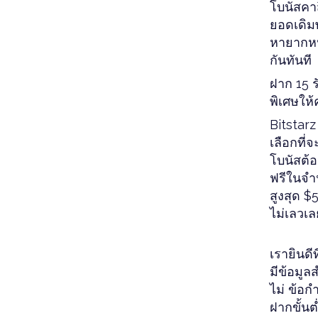
โบนัสคาส
ยอดเดิมพ
หายากหน่
กันทันที
ฝาก 15 ร
พิเศษให้
Bitstarz
เลือกที่
โบนัสต้อ
ฟรีในจำน
สูงสุด $
ไม่เลวเล
เรายินดี
มีข้อมูล
ไม่ ข้อก
ฝากขั้น