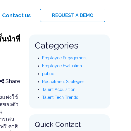
Contact us
REQUEST A DEMO
นนำที่
Categories
Employee Engagement
Employee Evaluation
public
Share
Recruitment Strategies
Talent Acquisition
แห่งใช้
Talent Tech Trends
ัสของตัว
ณ
การเล่น
Quick Contact
รี คาสิ