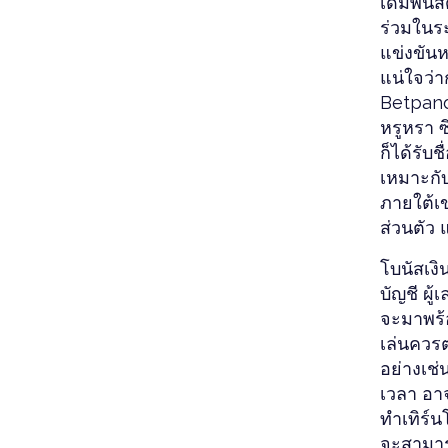
เดิมพัน
ร่วมในระ
แข่งขัน
แน่ใจว่า
Betpand
หรูหรา ซ
ก็ได้รับ
เหมาะกับ
ภายใต้เ
ส่วนตัว 
โบนัสเงิน
บัญชี ผู
จะมาพร้อ
เล่นควร
อย่างเช่
เวลา อา
ทำเทิร์น
จะสามารถ