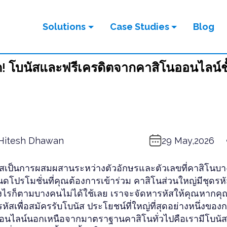
Solutions
Case Studies
Blog
ต! โบนัสและฟรีเครดิตจากคาสิโนออนไลน์ชั้
Hitesh Dhawan
29 May,2026
ัสเป็นการผสมผสานระหว่างตัวอักษรและตัวเลขที่คาสิโนบาง
นดโปรโมชั่นที่คุณต้องการเข้าร่วม คาสิโนส่วนใหญ่มีชุดรห
างไรก็ตามบางคนไม่ได้ใช้เลย เราจะจัดหารหัสให้คุณหากคุ
หัสเพื่อสมัครรับโบนัส ประโยชน์ที่ใหญ่ที่สุดอย่างหนึ่งของ
อนไลน์นอกเหนือจากมาตราฐานคาสิโนทั่วไปคือเรามีโบนัสฟ