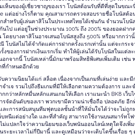
ห็นของผู้เชี่ยวชาญของเรา โบนัสต้อนรับที่ดีที่สุดในขณะน
 แต่อย่างไรก็ตาม คุณสามารถตรวจสอบรายชื่อโบนัสต้อน
รกสำหรับผู้เล่นคาสิโนในประเทศไทยได้เช่นกัน จำนวนโบนั
กันไป แต่อยู่ในช่วงประมาณ 100% ถึง 200% ของยอดฝากค
่น โดยบางคาสิโนอาจเสนอโบนัสสูงถึง 500% หรือมากกว่านั
 โบนัสไม่ได้จำกัดแค่การฝากครั้งแรกเท่านั้น แต่จะกระจ
ั้งของการฝากเงินแรกเริ่ม ทำให้ผู้เล่นได้รับโบนัสในแต่ละคร
นอกจากนี้ โบนัสเหล่านี้มักมาพร้อมสิทธิพิเศษเพิ่มเติม เช่น 
ตที่กำหนดอีกด้วย
้รับความนิยมได้แก่ สล็อต เนื่องจากเป็นเกมที่เล่นง่าย และมีก
ากจำเจ รวมไปถึงธีมเกมที่มีให้เลือกตามความต้องการ แล
มากกว่าหลักหมื่นหลักแสนเกมให้เลือก เราแนะนำ BK8 เว็บไซต
การจัดอันดับของเรา พวกเขามีความน่าเชื่อถือ ปลอดภัย อีกทั
ละการสนับสนุนทีมฟุตบอลชั้นนำที่ให้มั่นใจได้ว่าจะไม่ถู
เว็บหนีแต่อย่างใด และที่สำคัญ สามารถใช้งานบนสมาร์ทโฟ
ไม่แปลกใจว่าความนิยมของเว็บพนันออนไลน์เหตุใดจึงเพิ่มข
นระยะเวลาไม่กี่ปีมานี้ และดูเหมือนว่าจะเติบโตขึ้นเรื่อย ๆ