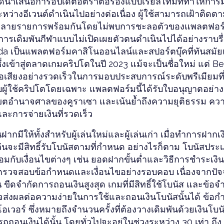
สดนำเสนอการอัปเดตอัตราต่อรองแบบเรียลไทม์ที่ทำให้การม
หว่างอีเวนต์ดำเนินไปอย่างต่อเนื่อง ผู้ใช้สามารถเฝ้าติดต
หลายรายการพร้อมกันโดยไม่พบการชะลอตัวของแพลตฟอร์ม 
การเดิมพันกีฬาแบบไม่เปิดเผยตัวตนดำเนินไปได้อย่างราบรื
a เป็นแพลตฟอร์มคาสิโนออนไลน์และสปอร์ตบุ๊คที่ทันสมั
ึ่งเข้าสู่ตลาดเกมคริปโตในปี 2023 แม้จะเป็นชื่อใหม่ แต่ 
ชื่อเสียงอย่างรวดเร็วในการมอบประสบการณ์ระดับพรีเมียมที่
ผู้ใช้คริปโตโดยเฉพาะ แพลตฟอร์มนี้ได้รับใบอนุญาตอย่าง
ขตอำนาจศาลของคูราเซา และเน้นย้ำถึงความยุติธรรม ควา
และการจ่ายเงินที่รวดเร็ว
ฝากมีให้ทั้งสำหรับผู้เล่นใหม่และผู้เล่นเก่า เมื่อทำการฝากเงิ
้เล่นจะมีสิทธิ์รับโบนัสตามที่กำหนด อย่างไรก็ตาม โบนัสประเ
มกับเงื่อนไขต่างๆ เช่น ยอดฝากขั้นต่ำและวิธีการชำระเงินที่
ตรวจสอบข้อกำหนดและเงื่อนไขอย่างรอบคอบ เนื่องจากปัจ
น ขีดจำกัดการถอนเงินสูงสุด เกมที่มีสิทธิ์ใช้โบนัส และข้อจ
จส่งผลต่อความง่ายในการใช้และถอนเงินโบนัสนั้นได้ ข้อ
โอเวอร์ ซึ่งหมายถึงจำนวนครั้งที่ต้องวางเดิมพันด้วยเงินโบนั
ถอนเงินได้นั้น โดยทั่วไปจะอยู่ในช่วงระหว่าง 30 เท่า ถึง 