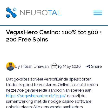
BACK
VegasHero Casino: 100% tot 500 +
200 Free Spins
By Hitesh Dhawan
19 May,2026
Share
Dat goksites zoveel verschillende spelsoorten
bieden is goed te verklaren. Online casino’s bieden
hetzelfde gevarieerde aanbod van spellen aan
https://vegasheronl.co.nl/login/
dankzij de
samenwerking met de nodige casino software
ontwikkelaars. Alle genoemde aanbieders