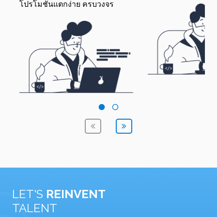
โปรโมชั่นแตกง่าย ครบวงจร
LET'S
REINVENT
TALENT