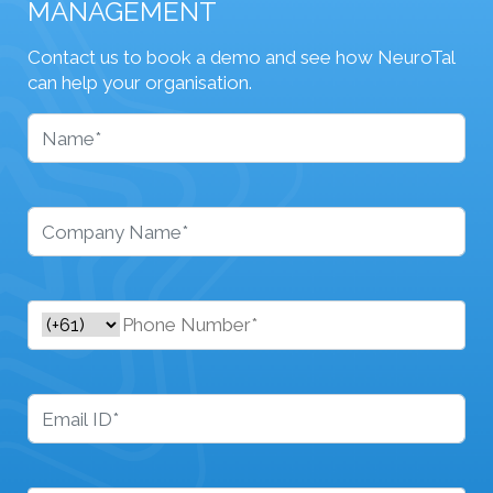
MANAGEMENT
Contact us to book a demo and see how NeuroTal
can help your organisation.