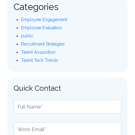
Categories
Employee Engagement
Employee Evaluation
public
Recruitment Strategies
Talent Acquisition
Talent Tech Trends
Quick Contact