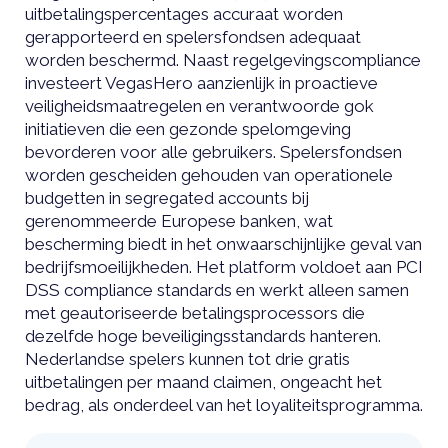
uitbetalingspercentages accuraat worden
gerapporteerd en spelersfondsen adequaat
worden beschermd. Naast regelgevingscompliance
investeert VegasHero aanzienlijk in proactieve
veiligheidsmaatregelen en verantwoorde gok
initiatieven die een gezonde spelomgeving
bevorderen voor alle gebruikers. Spelersfondsen
worden gescheiden gehouden van operationele
budgetten in segregated accounts bij
gerenommeerde Europese banken, wat
bescherming biedt in het onwaarschijnlijke geval van
bedrijfsmoeilijkheden. Het platform voldoet aan PCI
DSS compliance standards en werkt alleen samen
met geautoriseerde betalingsprocessors die
dezelfde hoge beveiligingsstandards hanteren.
Nederlandse spelers kunnen tot drie gratis
uitbetalingen per maand claimen, ongeacht het
bedrag, als onderdeel van het loyaliteitsprogramma.