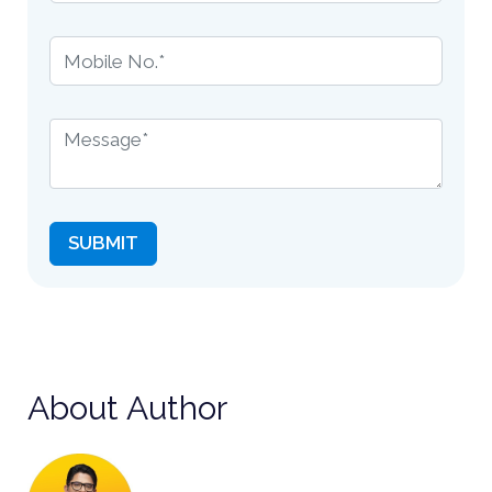
SUBMIT
About Author