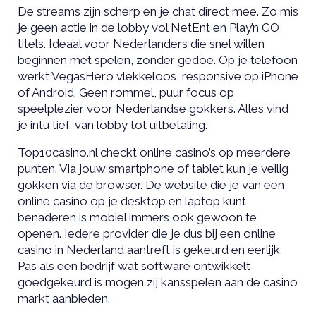
De streams zijn scherp en je chat direct mee. Zo mis
je geen actie in de lobby vol NetEnt en Play’n GO
titels. Ideaal voor Nederlanders die snel willen
beginnen met spelen, zonder gedoe. Op je telefoon
werkt VegasHero vlekkeloos, responsive op iPhone
of Android. Geen rommel, puur focus op
speelplezier voor Nederlandse gokkers. Alles vind
je intuïtief, van lobby tot uitbetaling.
Top10casino.nl checkt online casino’s op meerdere
punten. Via jouw smartphone of tablet kun je veilig
gokken via de browser. De website die je van een
online casino op je desktop en laptop kunt
benaderen is mobiel immers ook gewoon te
openen. Iedere provider die je dus bij een online
casino in Nederland aantreft is gekeurd en eerlijk.
Pas als een bedrijf wat software ontwikkelt
goedgekeurd is mogen zij kansspelen aan de casino
markt aanbieden.