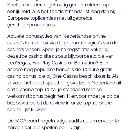
Spellen worden regelmatig gecontroleerd op
eerlijkheid, al is het toezicht minder streng dan bij
Europese toplicenties met uitgebreide
geschillenprocedures.
Actuele bonusacties van Nederlandse online
casino’s kun je ook via de promotiepagina’s van de
casino’s vinden. Speel je na registratie vaker bij
dezelfde casino sites zoals bijvoorbeeld die van
LeoVegas, Fair Play Casino of Betnation? Een
andere nog populaire bonus is de 10 euro gratis
casino bonus, die bij One Casino beschikbaar is. Als
je voor het eerst speelt bij goksites in Nederland uit
onze casino top 10 zal je standaard met de
welkomstbonus beginnen. Hiervoor moet je op de
bezoekknop bij de review in onze top 10 online
casino lijst klikken!
De MGA voert regelmatige audits uit om ervoor te
zorgen dat alle spellen eerlijk zijn,